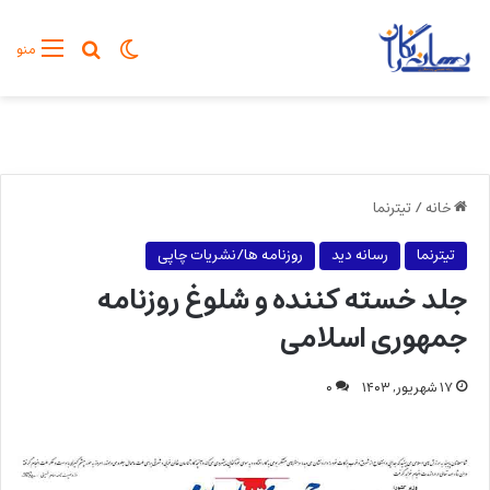
تغییر پوسته
جستجو برا
منو
خانه
/
تیترنما
تیترنما
رسانه دید
روزنامه ها/نشریات چاپی
جلد خسته کننده و شلوغ روزنامه
جمهوری اسلامی
۱۷ شهریور, ۱۴۰۳
۰