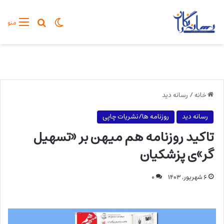
تغییر پوسته
جستجو برا
منو
خانه
/
رسانه دید
رسانه دید
روزنامه ها/نشریات چاپی
تاکید روزنامه هم میهن بر «تسهیل
گر»ی پزشکیان
۶ شهریور, ۱۴۰۳
۰