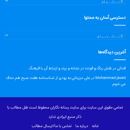
دسترسی آسان به محتوا
دسترسی
آسان
به
آخرین دیدگاه‌ها
محتوا
فدائی
در
نقش رنگ و فونت در نشانه و برند و ارتباط آن با فرهنگ
Mohammad javad
در
علی مزینانی:به زودی از شناسنامه هفت صبح هم حذف
می شوم
تمامی حقوق این سایت برای سایت رسانه نگاران محفوظ است نقل مطالب با
ذکر منبع ایرادی ندارد
خانه
درباره‌ ما
تماس با ما/ارسال مطالب