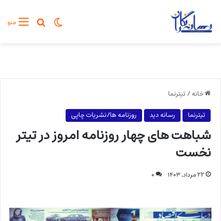
تغییر پوسته
جستجو برا
منو
خانه
/
تیترنما
تیترنما
رسانه دید
روزنامه ها/نشریات چاپی
شباهت های چهار روزنامه امروز در تیتر
نخست
۲۲ مرداد, ۱۴۰۳
۰