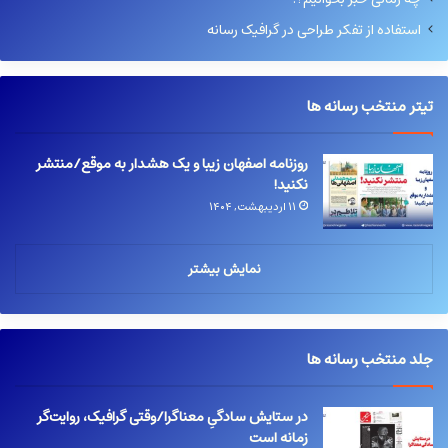
استفاده از تفکر طراحی در گرافیک رسانه
تیتر منتخب رسانه ها
روزنامه اصفهان زیبا و یک هشدار به موقع/منتشر
نکنید!
۱۱ اردیبهشت, ۱۴۰۴
نمایش بیشتر
جلد منتخب رسانه ها
در ستایش سادگیِ معناگرا/وقتی گرافیک، روایت‌گر
زمانه است