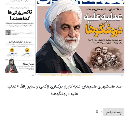
جلد همشهری همچنان علیه کارزار برکناری زاکانی و سایر رفقا:«عدلیه
علیه دروغگوها»
پسندیدم
0