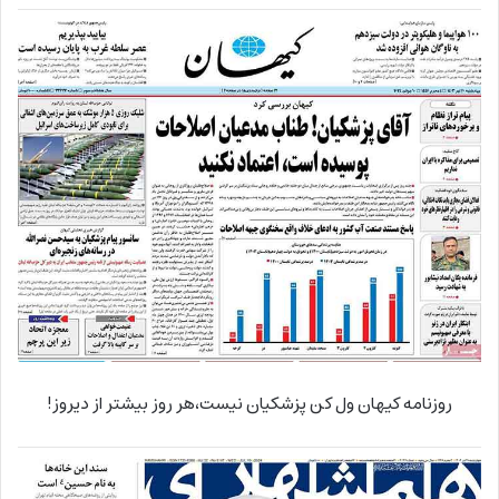
روزنامه کیهان ول کن پزشکیان نیست،هر روز بیشتر از دیروز!