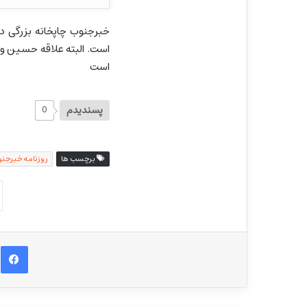
خبرجنوب چاپخانه بزرگی د
است. البته علاقه حسین وا
است
پسندیدم
0
برچسب ها
روزنامه خبرجن
ف