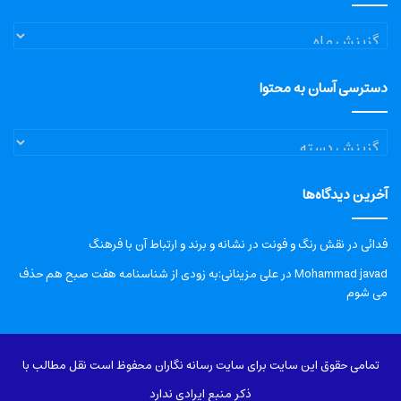
آرشیو
دسترسی آسان به محتوا
دسترسی
آسان
به
آخرین دیدگاه‌ها
محتوا
فدائی
در
نقش رنگ و فونت در نشانه و برند و ارتباط آن با فرهنگ
Mohammad javad
در
علی مزینانی:به زودی از شناسنامه هفت صبح هم حذف
می شوم
تمامی حقوق این سایت برای سایت رسانه نگاران محفوظ است نقل مطالب با
ذکر منبع ایرادی ندارد