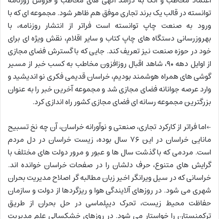
اعتماد مخاطب و اتکا به درآمد آگهی های مخاطب و فروش روزنامه
توانسته در قالب یک برند تجاری موفق هم ظاهر شود. مجموعه ای که با
ورود به صنعت چاپ توانسته است فراتر از انتشار روزنامه، با
به‎روزرسانی دستگاه های چاپ کتاب و سایر اقلام، نقش ویژه ای برای
خود در حوزه صنعت نیز تعریف کند. جایی که با گسترش فضای مجازی
از اوایل دهه ۹۰، شاهد اقبال روزافزون مخاطب به کسب خبر از مسیر
گوشی های همراه هوشمند بودیم، خراسان قدیمی فکری نو اندیشید و
وارد عرصه جوانانه فضای مجازی شد و مجموعه آخرین خبر را به عنوان
بزرگ‎ترین مجموعه رسانه ای فضای مجازی کشور راه اندازی کرد.
←اما فراتر از کارکرد تجاری، صنعتی و نوآورانه خراسان، آن چه نخ تسبیح
مانایی خراسان در این ۷۶ سال بوده، زیست خراسان در دل مردم
است. مردمی که با گذشت سال ها و عبور و مرور دولت های مختلف با
گرایش های متنوع، حرف دلشان را در صفحات خراسان خوانده اند.
خراسانی که در سیل ویرانگر اخیر زبان مطالبه گر اصلاح مدیریت بحران
شهری می شود. در روزهای آلایندگی هوا و ریزگردها از دولت و سازمان
حفاظت محیط زیست، تحرک دیپلماسی در حل بحران از طریق
ترکمنستان را خواستار می شود. در روزهای خشکسالی علم مدیریت