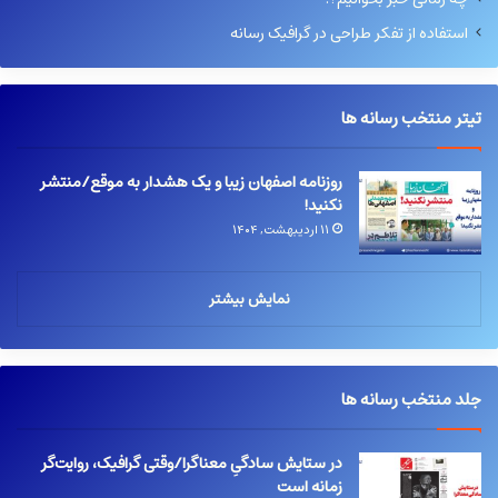
استفاده از تفکر طراحی در گرافیک رسانه
تیتر منتخب رسانه ها
روزنامه اصفهان زیبا و یک هشدار به موقع/منتشر
نکنید!
۱۱ اردیبهشت, ۱۴۰۴
نمایش بیشتر
جلد منتخب رسانه ها
در ستایش سادگیِ معناگرا/وقتی گرافیک، روایت‌گر
زمانه است