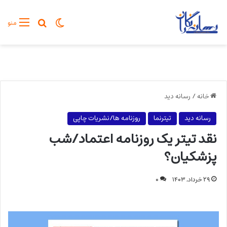
تغییر پوسته
جستجو برا
منو
خانه
/
رسانه دید
رسانه دید
تیترنما
روزنامه ها/نشریات چاپی
نقد تیتر یک روزنامه اعتماد/شب
پزشکیان؟
۲۹ خرداد, ۱۴۰۳
۰