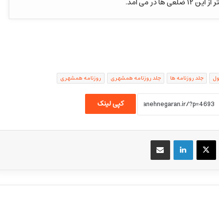
ها در می آمد.
ول
جلد روزنامه ها
جلد روزنامه همشهری
روزنامه همشهری
کپی لینک
یسبوک
X
لینکداین
اشتراک گذاری با ایمیل