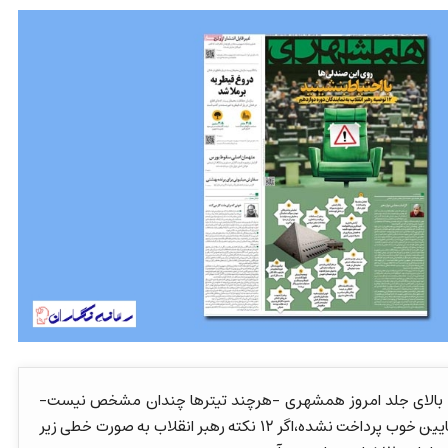
ای بالای جلد امروز همشهری -هرچند تیترها چندان مشخص نیست-
قابل قبول اما نیم تای پایین خوب پرداخت نشده،اگر ۱۲ نکته رهبر انقلاب به صورت خطی زیر