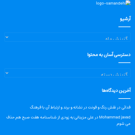
آرشیو
آرشیو
دسترسی آسان به محتوا
دسترسی
آسان
به
آخرین دیدگاه‌ها
محتوا
فدائی
در
نقش رنگ و فونت در نشانه و برند و ارتباط آن با فرهنگ
Mohammad javad
در
علی مزینانی:به زودی از شناسنامه هفت صبح هم حذف
می شوم