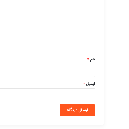
ی
د
گ
ا
ه
*
نام
*
ایمیل
*