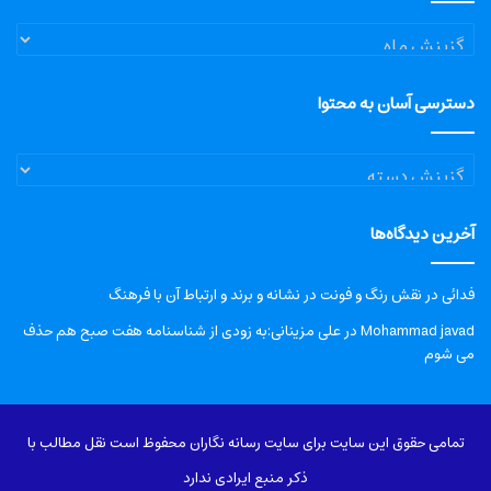
آرشیو
دسترسی آسان به محتوا
دسترسی
آسان
به
آخرین دیدگاه‌ها
محتوا
فدائی
در
نقش رنگ و فونت در نشانه و برند و ارتباط آن با فرهنگ
Mohammad javad
در
علی مزینانی:به زودی از شناسنامه هفت صبح هم حذف
می شوم
تمامی حقوق این سایت برای سایت رسانه نگاران محفوظ است نقل مطالب با
ذکر منبع ایرادی ندارد