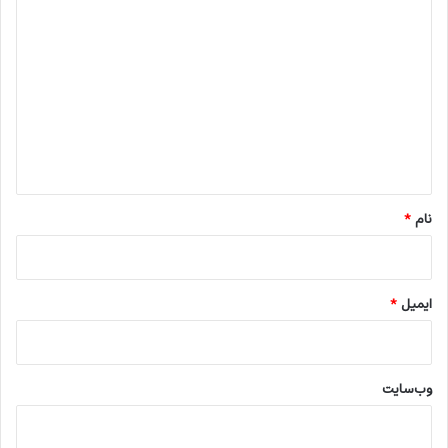
د
ی
د
گ
ا
ه
*
نام
*
ایمیل
*
وب‌سایت