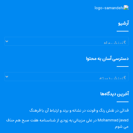
آرشیو
آرشیو
دسترسی آسان به محتوا
دسترسی
آسان
به
آخرین دیدگاه‌ها
محتوا
فدائی
در
نقش رنگ و فونت در نشانه و برند و ارتباط آن با فرهنگ
Mohammad javad
در
علی مزینانی:به زودی از شناسنامه هفت صبح هم حذف
می شوم