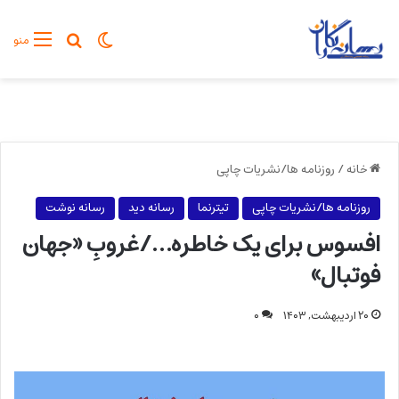
تغییر پوسته
جستجو برا
منو
خانه
/
روزنامه ها/نشریات چاپی
روزنامه ها/نشریات چاپی
تیترنما
رسانه دید
رسانه نوشت
افسوس برای یک خاطره…/غروبِ «جهان
فوتبال»
۲۰ اردیبهشت, ۱۴۰۳
۰