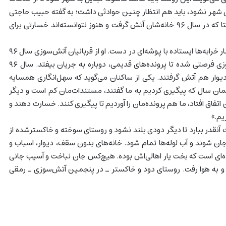
ی شهر نشود، باید هم انتظار چنین حوادثی داشت؛ به گفته حبیب حاجتی
از ساکنان قدیمی این روستا که در سال ۹۶ خانه‌شان آتش گرفت و هنوز نتوانسته‌اند خسارتی برای
آقای کت و شلواری پوشی کنار خرابه‌ها ایستاده با پوشه‌ای در دست. او از قربانیان آتش‌سوزی سال ۹۶
است و حالا با این آتش‌سوزی فرصتی شده تا پرونده‌های قدیمی، دوباره به جریان بیفتد. سال ۹۶
دیوار به دیوار هم آتش گرفتند. یکی از ساکنان می‌گوید که سهل‌انگاری همسایه
مان سال که پیگیری کردیم به ما گفتند، مستندات‌مان کم است و دیگر
 اتفاق افتاد، ما هم پرونده‌مان را آوردیم تا پیگیری کنند. خسارت دهند و
یم.»
ست آنقدر ببارد تا دیگر دودی بلند نشود و روستای سوخته و خاکسترشده از
ان شوند و آب لوله‌ها تمام شود. خانه‌های بدون سقف، دیوار، اسباب و
ده‌ای است که بخت یار اهالی‌اش بوده. هیچ‌کس جان نباخت و آسیب جانی
د و به هوا رفت. روستای دود و خاکستر ـ در پنجمین آتش‌سوزی ـ رمقی