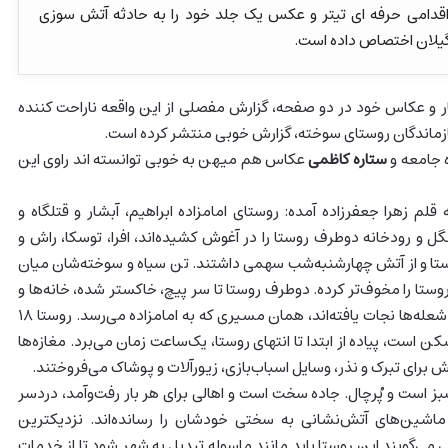
قدامی حرفه ای تیتر و عکس یک جلد خود را به حادثه آتش سوزی
گیلان اختصاص داده است.
گار و عکاس خود در دو صفحه، گزارش مفصلی از این واقعه ناراحت کننده
 بازماندگان روستای سوخته، گزارش خوبی منتشر کرده است.
 جامعه و
ستاره کاظمی
عکاس هم میهن به خوبی توانسته اند راوی این
لم زهرا جعفرزاده آمده: روستای امامزاده ابراهیم، آبشار و قتلگاه و
جنگل و رودخانه دوطرف روستا را در آغوش کشیده‌اند، افرا، توسکا، راش و
ستا و از آتش چهارشنبه‌شب سهمی داشتند. تن سیاه و سوخته‌شان میان
روستا را مخوف‌تر کرده. دوطرف روستا تا سر پیچ، خاکستر شده، خانه‌ها و
مغازه‌های بعد از پیچ اما از شعله‌ها نجات یافته‌اند، همان مسیری که به امامزاده می‌رسد. روستا ۱۸
ن است، پیاده از ابتدا تا انتهای روستا، یک‌ساعت زمان می‌برد. مغازه‌ها
برای تبرک و نذر، وسایل اسباب‌بازی، زیورآلات و پوشاک می‌فروختند.
ز است و پُرچال. جاده سخت است و اهالی برای هر بار رفت‌وآمد، دردسر
ین‌های آتش‌نشانی به سختی خودشان را رسانده‌اند. نزدیکترین
ی می‌گویند این روستا باید مانند ماسوله تبدیل به شهر شود تا از خدمات