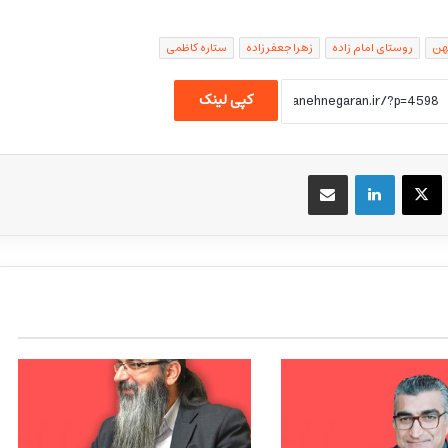
هن
روستای امام زاده
زهرا جعفرزاده
ستاره کاظمی
کپی لینک
یسبوک
X
لینکداین
اشتراک گذاری با ایمیل