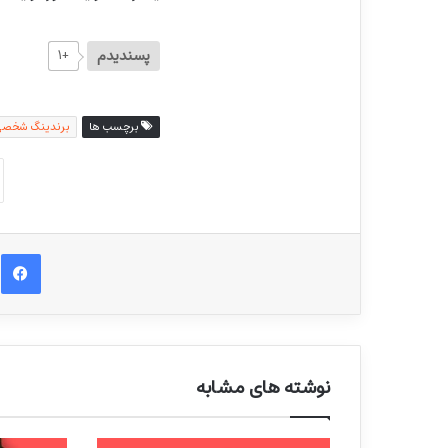
پسندیدم
+۱
برچسب ها
برندینگ شخص
ف
نوشته های مشابه