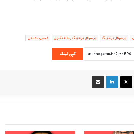
ی
پرسونال برندینگ
پرسونال برندینگ رسانه نگاران
عیسی محمدی
کپی لینک
یسبوک
X
لینکداین
اشتراک گذاری با ایمیل