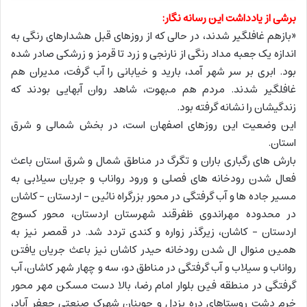
برشی از یادداشت این رسانه نگار:
«بازهم غافلگیر شدند، در حالی که از روزهای قبل هشدارهای رنگی به
اندازه یک جعبه مداد رنگی از نارنجی و زرد تا قرمز و زرشکی صادر شده
بود. ابری بر سر شهر آمد، بارید و خیابانی را آب گرفت، مدیران هم
غافلگیر شدند. مردم هم مبهوت، شاهد روان آبهایی بودند که
زندگیشان را نشانه گرفته بود.
این وضعیت این روزهای اصفهان است، در بخش شمالی و شرق
استان.
بارش های رگباری باران و تگرگ در مناطق شمال و شرق استان باعث
فعال شدن رودخانه های فصلی و ورود رواناب و جریان سیلابی به
مسیر جاده ها و آب گرفتگی در محور بزرگراه نائین – اردستان – کاشان
در محدوده مهراندوی ظفرقند شهرستان اردستان، محور کسوج
اردستان – کاشان، زیرگذر زواره و کندی تردد شد. در قمصر نیز به
همین منوال ال شدن رودخانه حیدر کاشان نیز باعث جریان یافتن
رواناب و سیلاب و آب گرفتگی در مناطق دو، سه و چهار شهر کاشان، آب
گرفتگی در منطقه فین بلوار امام رضا، بالا دست مسکن مهر محور
خرم دشت روستاهای دره یزدل و جوینان شهرک صنعتی جعفر آباد،