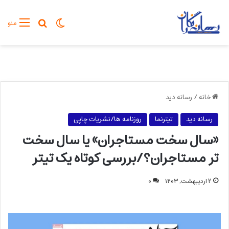
تغییر پوسته
جستجو برا
منو
خانه
/
رسانه دید
رسانه دید
تیترنما
روزنامه ها/نشریات چاپی
«سال سخت مستاجران» یا سال سخت
تر مستاجران؟/بررسی کوتاه یک تیتر
۲ اردیبهشت, ۱۴۰۳
۰