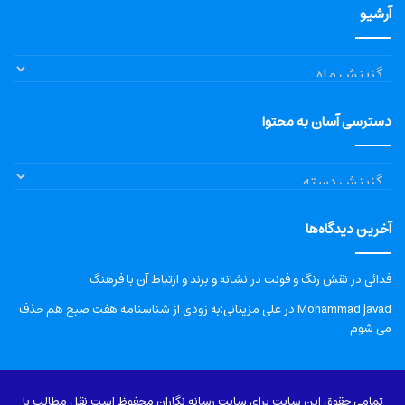
آرشیو
آرشیو
دسترسی آسان به محتوا
دسترسی
آسان
به
آخرین دیدگاه‌ها
محتوا
فدائی
در
نقش رنگ و فونت در نشانه و برند و ارتباط آن با فرهنگ
Mohammad javad
در
علی مزینانی:به زودی از شناسنامه هفت صبح هم حذف
می شوم
تمامی حقوق این سایت برای سایت رسانه نگاران محفوظ است نقل مطالب با