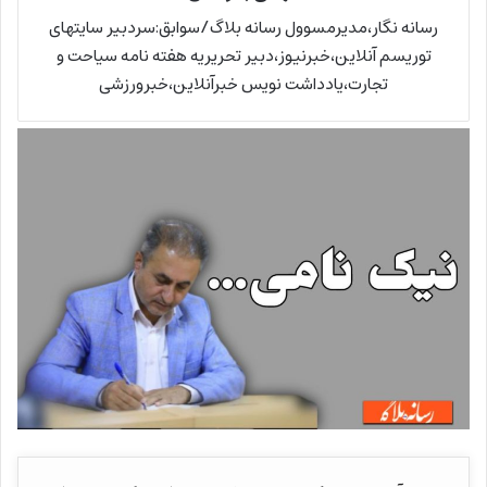
رسانه نگار،مدیرمسوول رسانه بلاگ/سوابق:سردبیر سایتهای
توریسم آنلاین،خبرنیوز،دبیر تحریریه هفته نامه سیاحت و
تجارت،یادداشت نویس خبرآنلاین،خبرورزشی