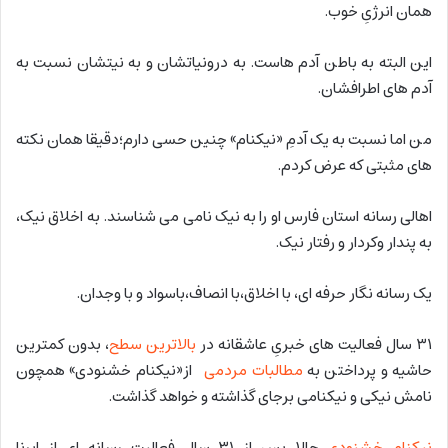
همان انرژیِ خوب.
این البته به باطن آدم هاست. به درونیاتشان و به نیتشان نسبت به
آدم های اطرافشان.
من اما نسبت به یک آدمِ «نیکنام» چنین حسی دارم؛دقیقا همان نکته
های مثبتی که عرض کردم.
اهالی رسانه استان فارس او را به نیک نامی می شناسند. به اخلاق نیک،
به پندار وکردار و رفتار نیک.
یک رسانه نگار حرفه ای، با اخلاق،با انصاف،باسواد و با وجدان.
٣١ سال فعالیت های خبریِ عاشقانه در
بالاترین سطح
، بدون کمترین
حاشیه و پرداختن به
مطالبات مردمی
از«نیکنام خشنودی» همچون
نامش نیکی و نیکنامی برجای گذاشته و خواهد گذاشت.
نیکنام خشنودی
حالا پس از ۳۱ سال فعالیت رسانه ای از ایرنا