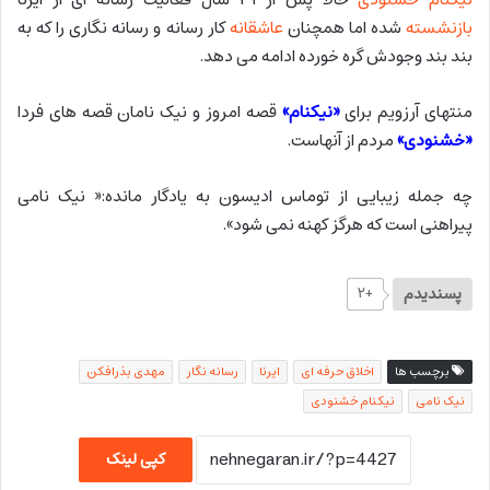
بازنشسته
شده اما همچنان
عاشقانه
کار رسانه و رسانه نگاری را که به
بند بند وجودش گره خورده ادامه می دهد.
منتهای آرزویم برای
«نیکنام»
قصه امروز و نیک نامان قصه های فردا
«خشنودی»
مردم از آنهاست.
چه جمله زیبایی از توماس ادیسون به یادگار مانده:« نیک نامی
پیراهنی است که هرگز کهنه نمی شود».
پسندیدم
+۲
برچسب ها
اخلاق حرفه ای
ایرنا
رسانه نگار
مهدی بذرافکن
نیک نامی
نیکنام خشنودی
کپی لینک