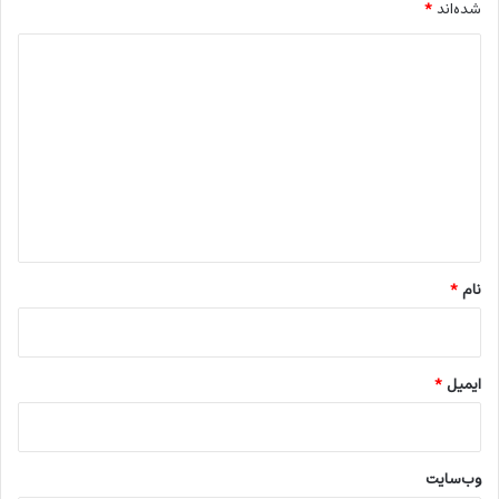
شده‌اند
*
د
ی
د
گ
ا
ه
*
نام
*
ایمیل
*
وب‌سایت