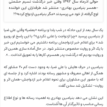
حوالی آذرماه سال ۱۳۹۲ وقتی خبر درگذشت نسیم حشمتی
-همسر بنیامین بهادری- منتشر شد طرفداران این خواننده
اوج گرفته، از خود می پرسیدند «مگر بنیامین ازدواج کرده»؟!
یک سال بعد از این حادثه در شب یلدا و برنامه «بعضیا» وقتی علی ضیا
از بنیامین پرسید «چرا ازدواجت را علنی نکردی»؟ با این پاسخ او روبرو
شد:« برای اعلام خبر ازدواجمان برنامه داشتیم. می خواستیم این خبر
با یک اثر و روایت مخصوص منتشر شود. در حال آماده سازی همین اثر
و روایت بودیم که درگذشت پدر همسرم، کارها را به تعویق انداخت…».
بنیامین در حرف هایش با علی ضیا، به وجود دست کم ۲۰ مشاور که
همگی از اهالی معروف و مشهور رسانه بودند اشاره کرد و از جلسه ای
که با حضور این مشاوران برای نحوه اعلام خبر ازدواجش-همان اثر و
روایت- تشکیل شد سخن گفت.
این نشان می دهد بنیامین بهادری به اهمیت رسانه ها و نوع اطلاع
رسانی مناسب و تاثیرگذار آن ها آَشناست.