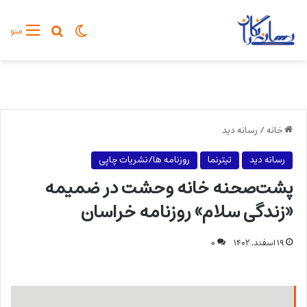
تغییر پوسته
جستجو برا
منو
خانه
/
رسانه دید
رسانه دید
تیترنما
روزنامه ها/نشریات چاپی
پشت‌صحنه خانه وحشت در ضمیمه
«زندگی سلام» روزنامه خراسان
۱۹ اسفند, ۱۴۰۲
۰