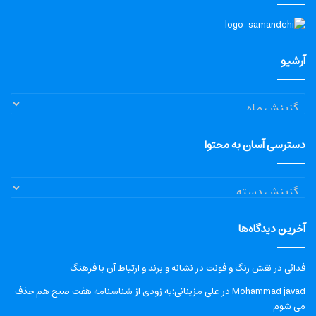
آرشیو
آرشیو
دسترسی آسان به محتوا
دسترسی
آسان
به
آخرین دیدگاه‌ها
محتوا
فدائی
در
نقش رنگ و فونت در نشانه و برند و ارتباط آن با فرهنگ
Mohammad javad
در
علی مزینانی:به زودی از شناسنامه هفت صبح هم حذف
می شوم