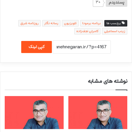
پسندیدم
+۳
برچسب ها
برنامه برمودا
تلویزیون
رسانه نگار
روزنامه شرق
زینب اسماعیلی
کامران نجف‌زاده
کپی لینک
نوشته های مشابه