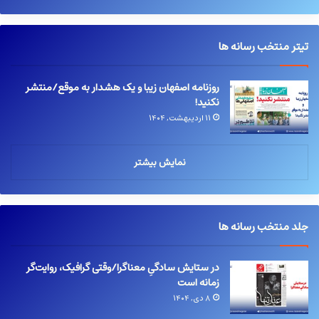
تیتر منتخب رسانه ها
روزنامه اصفهان زیبا و یک هشدار به موقع/منتشر
نکنید!
۱۱ اردیبهشت, ۱۴۰۴
نمایش بیشتر
جلد منتخب رسانه ها
در ستایش سادگیِ معناگرا/وقتی گرافیک، روایت‌گر
زمانه است
۸ دی, ۱۴۰۴