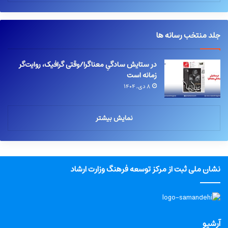
جلد منتخب رسانه ها
در ستایش سادگیِ معناگرا/وقتی گرافیک، روایت‌گر
زمانه است
۸ دی, ۱۴۰۴
نمایش بیشتر
نشان ملی ثبت از مرکز توسعه فرهنگ وزارت ارشاد
آرشیو