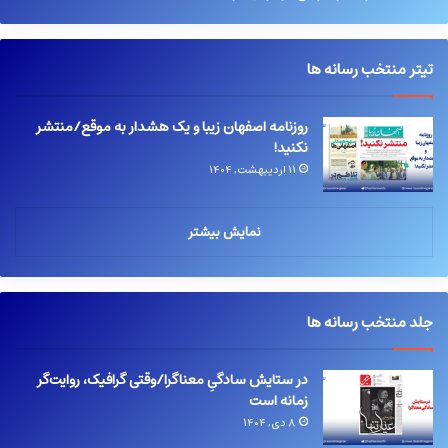
تیتر منتخب رسانه ها
روزنامه اصفهان زیبا و یک هشدار به موقع/منتشر
نکنید!
۱۱ اردیبهشت, ۱۴۰۴
نمایش بیشتر
جلد منتخب رسانه ها
در ستایش سادگیِ معناگرا/وقتی گرافیک، روایت‌گر
زمانه است
۸ دی, ۱۴۰۴