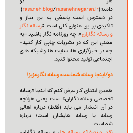
هر دو
دامنه(
rasanehnegaran.ir
/
rasaneh.blog
)
در دسترس است پاسخی به این نیاز و
تاکیدی بر این عنوان کلی است: «
رسانه نگار
و رسانه نگاران
»؛ چه روزنامه نگار باشید -به
معنی این که در نشریات چاپی کار کنید-
چه در خبرگزاری ها، سایت ها وشبکه های
اجتماعی تولید محتوا کنید.
دو/اینجا رسانه شماست،رسانه نگارعزیز!
همین ابتدای کار عرض کنم که اینجا «رسانه
تخصصی رسانه نگاران» است. یعنی هرآنچه
در آن انتشار می یابد (فقط) درباره اهالی
رسانه یا رسانه هایشان است؛ درباره
شماست.
نقد منصفانه رسانه ها
، و رسانه نگاران،