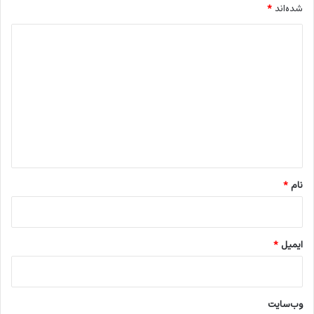
شده‌اند
*
د
ی
د
گ
ا
ه
*
نام
*
ایمیل
*
وب‌سایت