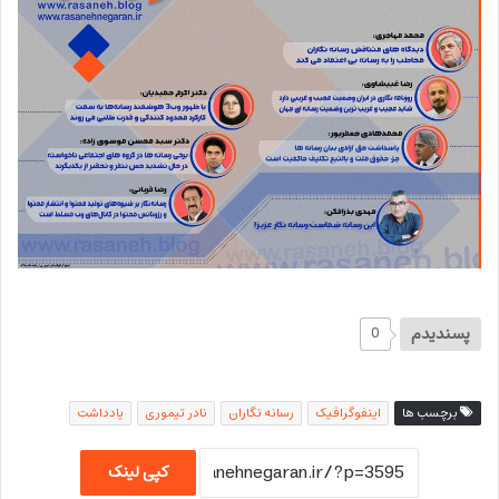
پسندیدم
0
برچسب ها
اینفوگرافیک
رسانه نگاران
نادر تیموری
یادداشت
کپی لینک