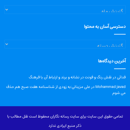
آرشیو
دسترسی آسان به محتوا
دسترسی
آسان
به
آخرین دیدگاه‌ها
محتوا
فدائی
در
نقش رنگ و فونت در نشانه و برند و ارتباط آن با فرهنگ
Mohammad javad
در
علی مزینانی:به زودی از شناسنامه هفت صبح هم حذف
می شوم
تمامی حقوق این سایت برای سایت رسانه نگاران محفوظ است نقل مطالب با
ذکر منبع ایرادی ندارد