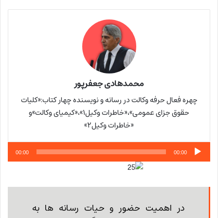
محمدهادی جعفرپور
چهره فعال حرفه وکالت در رسانه و نویسنده چهار کتاب:«کلیات
حقوق جزای عمومی»،«خاطرات وکیل۱»،«کیمیای وکالت»و
«خاطرات وکیل۲»
پخش‌کننده
00:00
00:00
صوت
در اهمیت حضور و حیات رسانه ها به