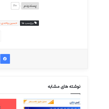
پسندیدم
+۲
برچسب ها
حسین واحدی پ
ف
نوشته های مشابه