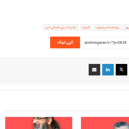
ور
روزنامه خبرجنوب
شیراز
نشریات بین المللی خبر
کپی لینک
یسبوک
X
لینکداین
اشتراک گذاری با ایمیل